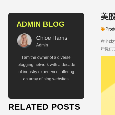
美
ADMIN BLOG
Prod
Chloe Harris
在全球
Admin
戶提供
I am the owner of a diverse
blogging network with a decade
of industry experience, offering
an array of blog websites.
RELATED POSTS