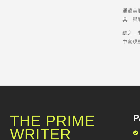
通過美
具，幫
總之，
中實現
THE PRIME
P
WRITER