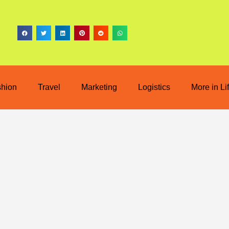
shion
Travel
Marketing
Logistics
More in Li